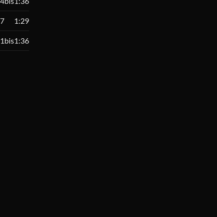
4bis
1:36
7
1:29
1bis
1:36