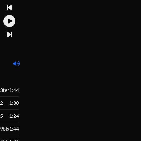
3ter
1:44
2
1:30
5
1:24
9bis
1:44