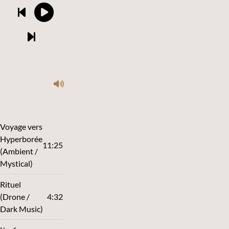
Voyage vers
Hyperborée
11:25
(Ambient /
Mystical)
Rituel
(Drone /
4:32
Dark Music)