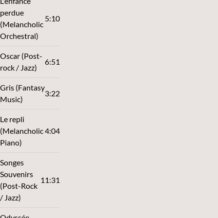
L'enfance
perdue
5:10
(Melancholic
Orchestral)
Oscar (Post-
6:51
rock / Jazz)
Gris (Fantasy
3:22
Music)
Le repli
(Melancholic
4:04
Piano)
Songes
Souvenirs
11:31
(Post-Rock
/ Jazz)
Odyssée