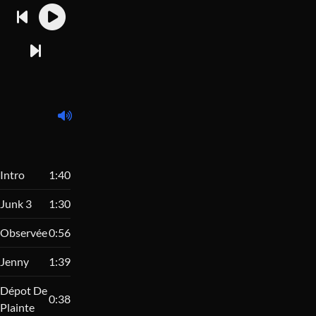
Intro
1:40
Junk 3
1:30
Observée
0:56
Jenny
1:39
Dépot De
0:38
Plainte