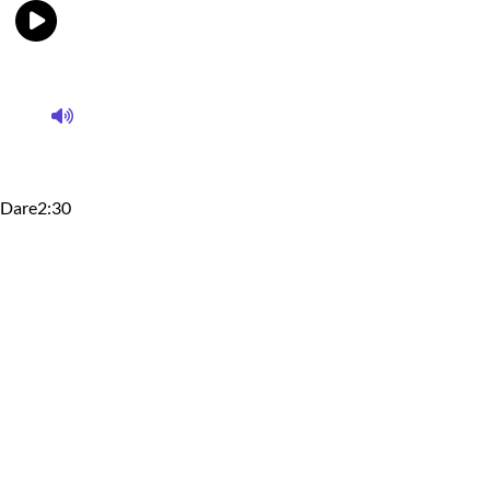
Dare
2:30